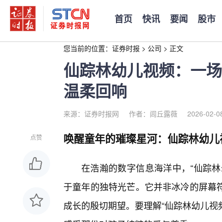
首页
快讯
要闻
股市
您当前的位置：
证券时报
>
公司
>
正文
仙踪林幼儿视频：一场
温柔回响
来源：证券时报网
作者：闾丘露薇
2026-02-0
唤醒童年的璀璨星河：仙踪林幼儿
点赞
在浩瀚的数字信息海洋中，“仙踪林
于童年的独特光芒。它并非冰冷的屏幕
成长的殷切期望。要理解“仙踪林幼儿视