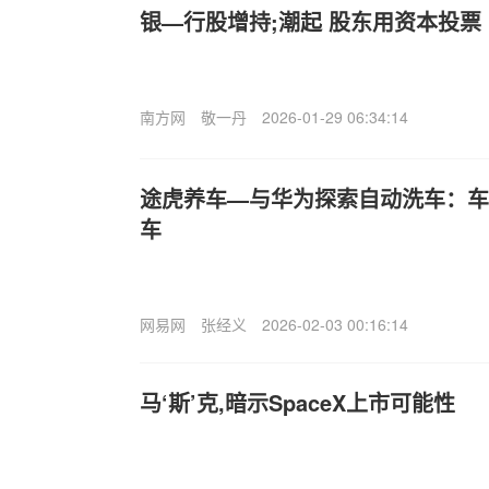
银—行股增持;潮起 股东用资本投票
南方网
敬一丹
2026-01-29 06:34:14
途虎养车—与华为探索自动洗车：车
车
网易网
张经义
2026-02-03 00:16:14
马‘斯’克,暗示SpaceX上市可能性