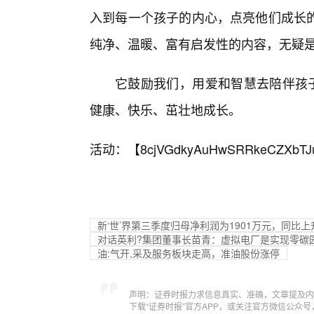
入到每一个孩子的内心，点亮他们成长
纯净、温暖、富有启发性的内容，无疑是一
它鼓励我们，用爱和智慧去陪伴孩子
健康、快乐、茁壮地成长。
活动：【
8cjVGdkyAuHwSRRkeCZXbTJ
新‘世’界第三季度归母净利润为1901万元，同比上升
对话英利?集团董事长苗青：虚拟电厂是实现零碳园
油:气开,采及服务板块走高，准油股份涨停
声明：证券时报力求信息真实、准确，文章提及内
下载“证券时报”官方APP，或关注官方微信公众