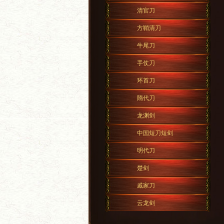
清官刀
方鞘清刀
牛尾刀
手仗刀
环首刀
隋代刀
龙渊剑
中国短刀短剑
明代刀
楚剑
戚家刀
云龙剑