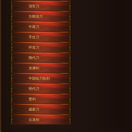
清官刀
方鞘清刀
牛尾刀
手仗刀
环首刀
隋代刀
龙渊剑
中国短刀短剑
明代刀
楚剑
戚家刀
云龙剑