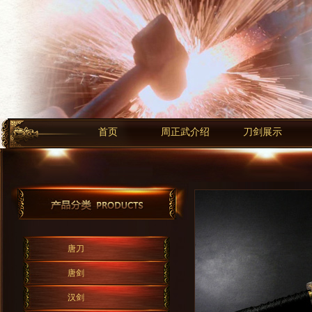
首页
周正武介绍
刀剑展示
唐刀
唐剑
汉剑