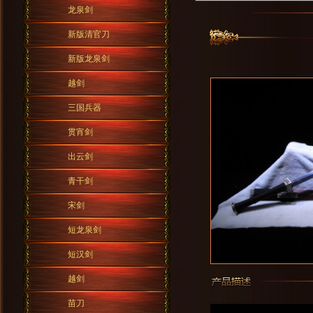
龙泉剑
新版清官刀
新版龙泉剑
越剑
三国兵器
贯宵剑
出云剑
青干剑
宋剑
短龙泉剑
短汉剑
越剑
苗刀