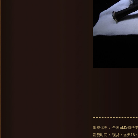
邮费优惠： 全国EMS特快
发货时间： 现货：当天16