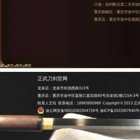
订做：款到帐后第二天开始
重庆旗舰店：重庆市渝中区沧
重庆店：重庆市渝中区嘉陵江
正武刀剑官网
龙泉店：龙泉市剑池西路313号
重庆店：重庆市渝中区嘉陵江嘉宾路80号洪崖洞2楼215A-3号
联系人王珏 联系电话：18983800999 Copyright © 201
渝公网安备50010302504728号
渝ICP备2022007640号